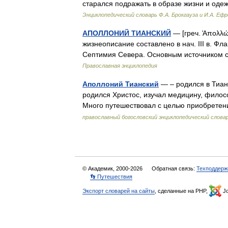
старался подражать в образе жизни и од
Энциклопедический словарь Ф.А. Брокгауза и И.А. Еф
АПОЛЛОНИЙ ТИАНСКИЙ
— [греч. ̓Απολλώ
жизнеописание составлено в нач. III в. 
Септимия Севера. Основным источником 
Православная энциклопедия
Аполлоний Тианский
— – родился в Тиане
родился Христос, изучал медицину, фило
Много путешествовал с целью приобрете
православный богословский энциклопедический слова
© Академик, 2000-2026
Обратная связь:
Техподдерж
👣 Путешествия
Экспорт словарей на сайты
, сделанные на PHP,
Jo