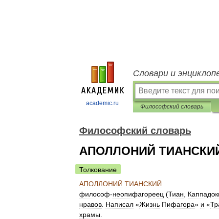
Словари и энциклоп
academic.ru
Философский словарь
Философский словарь
АПОЛЛОНИЙ ТИАНСКИ
Толкование
АПОЛЛОНИЙ
ТИАНСКИЙ
философ
-
неопифагореец
(
Тиан
,
Каппадок
нравов
.
Написал
«
Жизнь
Пифагора
»
и
«
Тр
храмы
.