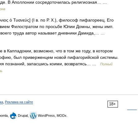
ежде. В Аполлонии сосредоточилась религиозная… …
рона
νιος ὁ Τυανεύς] (I в. по Р. Х.), философ пифагореец. Его
Флавием Филостратом по просьбе Юлии Домны, жены имп.
своего труда автор называет дневники Дамида,… …
 в Каппадокии, возможно, что в том же году, в котором
софию, был приверженцем новой пифагорийской системы.
ния познаний, запасшись коими, возвратясь… …
Полный
рь
ка
,
Реклама на сайте
18+
omla,
Drupal,
WordPress, MODx.