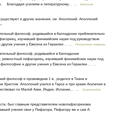
ся А. Благодаря усилиям и литературному… …
Античная
существуют и другие значения, см. Аполлоний. Аполлоний
ия
ельный философ, родившийся в Каппадонии приблизительно
ифагореец, изучивший финикийские науки под руководством
 другие учения у Евксена из Гераклеи.… …
Религиозные термины
чательный философ, родившийся в Каппадонии
я; ревностный пифагореец, изучивший финикийские науки под
 философию и другие учения у Евксена из Гераклеи.… …
ий философ и прововедник 1 в., родился в Тиане в
ом Христом. Аполлоний учился в Тарсе и при храме Асклепия в
ешествовал по Малой Азии, Индии, Испании,… …
Энциклопедия
ста, был главным представителем новопифагореизма
авшей учения свои у Пифагора; Пифагору же и сам А.