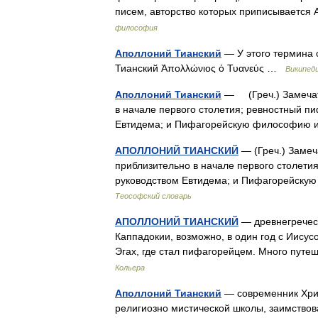
писем, авторство которых приписывает
философия
Аполлоний Тианский
— У этого термина 
Тианский Ἀπολλώνιος ὁ Τυανεύς …
Википед
Аполлоний Тианский
— (Греч.) Замечат
в начале первого столетия; ревностный п
Евтидема; и Пифагорейскую философию и
АПОЛЛОНИЙ ТИАНСКИЙ
— (Греч.) Заме
приблизительно в начале первого столети
руководством Евтидема; и Пифагорейскую
Теософский словарь
АПОЛЛОНИЙ ТИАНСКИЙ
— древнегреческ
Каппадокии, возможно, в один год с Иисус
Эгах, где стал пифагорейцем. Много пут
Кольера
Аполлоний Тианский
— современник Хри
религиозно мистической школы, заимствов