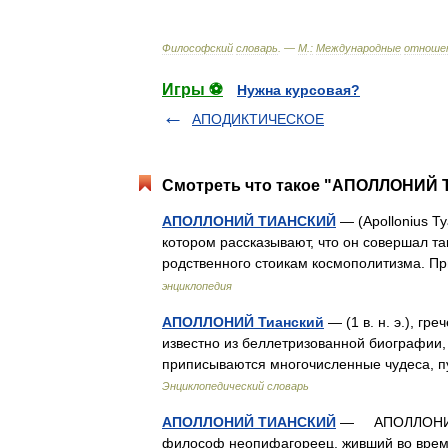
Философский
словарь
. —
М
.
:
Международные
отноше
Игры ⚽
Нужна курсовая?
АПОДИКТИЧЕСКОЕ
Смотреть что такое "АПОЛЛОНИЙ 
АПОЛЛОНИЙ ТИАНСКИЙ
— (Apollonius Ty
котором рассказывают, что он совершал та
родственного стоикам космополитизма. 
энциклопедия
АПОЛЛОНИЙ Тианский
— (1 в. н. э.), г
известно из беллетризованной биографии
приписываются многочисленные чудеса, 
Энциклопедический словарь
АПОЛЛОНИЙ ТИАНСКИЙ
— АПОЛЛОНИЙ ТИ
философ неопифагореец, живший во врем