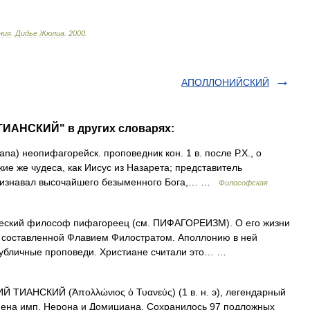
ния
.
Дидье
Жюлиа
.
2000
.
АПОЛЛОНИЙСКИЙ
ТИАНСКИЙ" в других словарях:
ana) неопифагорейск. проповедник кон. 1 в. после Р.Х., о
кие же чудеса, как Иисус из Назарета; представитель
Признавал высочайшего безыменного Бога,… …
Философская
реческий философ пифагореец (см. ПИФАГОРЕИЗМ). О его жизни
, составленной Флавием Филостратом. Аполлонию в ней
публичные проповеди. Христиане считали это… …
АНСКИЙ (Ἀπολλώνιος ὁ Τυανεύς) (1 в. н. э), легендарный
ена имп. Нерона и Домициана. Сохранилось 97 подложных