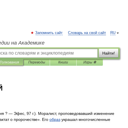
Запомнить сайт
Словарь на свой сайт
RU
едии на Академике
Найти!
Толкования
Переводы
Книги
Игры ⚽
Й
ия
? —
Эфес
,
97
г
.).
Моралист
,
проповедовавший
изменение
актат
о
пророчестве
».
Его
образ
украшал
многочисленные